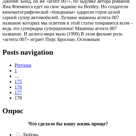
Джеймс Бонд, он же «агент 007», по задумке автора романов
Яна Флеминга едет на свое задание на Bentley. Но создатели
кинематографической «бондианы» одарили героя целой
серией супер автомобилей. Лучшие машины агента 007
название которых мы осветим в этой статье понравятся всем –
ведь это суперкары супершпиона! Машины агента 007
название. И целого мира мало (1999) В этом фильме роль
«агента 007» играет Пирс Броснан. Основным
Posts navigation
Previous
1
…
175
176
177
178
Опрос
Что сделало бы вашу жизнь проще?
Любовь