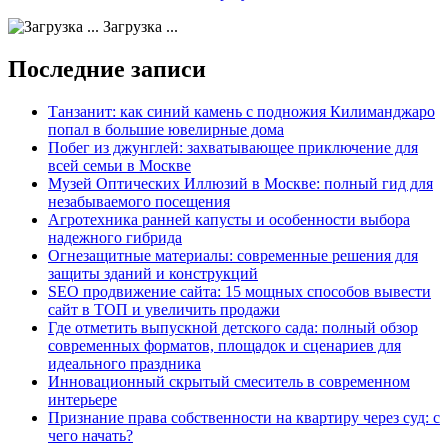
Загрузка ...
Последние записи
Танзанит: как синий камень с подножия Килиманджаро
попал в большие ювелирные дома
Побег из джунглей: захватывающее приключение для
всей семьи в Москве
Музей Оптических Иллюзий в Москве: полный гид для
незабываемого посещения
Агротехника ранней капусты и особенности выбора
надежного гибрида
Огнезащитные материалы: современные решения для
защиты зданий и конструкций
SEO продвижение сайта: 15 мощных способов вывести
сайт в ТОП и увеличить продажи
Где отметить выпускной детского сада: полный обзор
современных форматов, площадок и сценариев для
идеального праздника
Инновационный скрытый смеситель в современном
интерьере
Признание права собственности на квартиру через суд: с
чего начать?