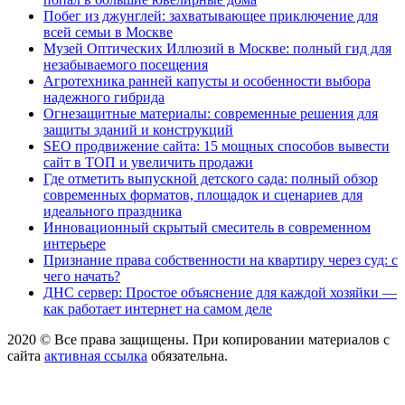
Побег из джунглей: захватывающее приключение для
всей семьи в Москве
Музей Оптических Иллюзий в Москве: полный гид для
незабываемого посещения
Агротехника ранней капусты и особенности выбора
надежного гибрида
Огнезащитные материалы: современные решения для
защиты зданий и конструкций
SEO продвижение сайта: 15 мощных способов вывести
сайт в ТОП и увеличить продажи
Где отметить выпускной детского сада: полный обзор
современных форматов, площадок и сценариев для
идеального праздника
Инновационный скрытый смеситель в современном
интерьере
Признание права собственности на квартиру через суд: с
чего начать?
ДНС сервер: Простое объяснение для каждой хозяйки —
как работает интернет на самом деле
2020 © Все права защищены. При копировании материалов с
сайта
активная ссылка
обязательна.