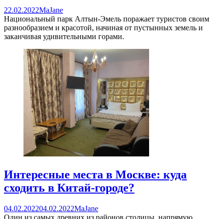
22.02.2022
MaJane
Национальный парк Алтын-Эмель поражает туристов своим
разнообразием и красотой, начиная от пустынных земель и
заканчивая удивительными горами.
Интересные места в Москве: куда
сходить в Китай-городе?
04.02.2022
04.02.2022
MaJane
Один из самых древних из районов столицы, напрямую