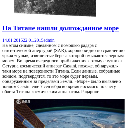
На Титане нашли долгожданное море
14.01.2015
22.01.2015
admin
На этом снимке, сделанном с помощью радара с
синтетической апертурой (SAR), хорошо видно по сравнению
яркая «суша», извилистые берега которой омываются черным
морем. Во время очередного приближения к этому спутника
Сатурна космический аппарат Cassini, похоже, обнаружил-
таки море на поверхности Титана. Если данные, собранные
зондом, подтвердятся, то это море будет первым,
обнаруженным за пределами Земли. «Море» было выявлено
зондом Cassini еще 7 сентября во время восьмого по счету
облета Титана космическим аппаратом. Радарное