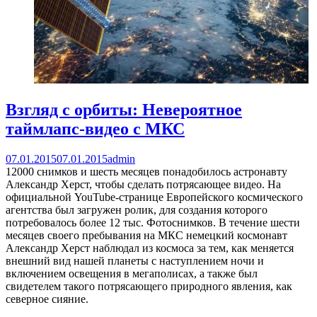
Взгляд с орбиты: Невероятное
таймлапс-видео с МКС
07.01.2015
07.01.2015
admin
12000 снимков и шесть месяцев понадобилось астронавту
Александр Херст, чтобы сделать потрясающее видео. На
официальной YouTube-странице Европейского космического
агентства был загружен ролик, для создания которого
потребовалось более 12 тыс. Фотоснимков. В течение шести
месяцев своего пребывания на МКС немецкий космонавт
Александр Херст наблюдал из космоса за тем, как меняется
внешний вид нашей планеты с наступлением ночи и
включением освещения в мегаполисах, а также был
свидетелем такого потрясающего природного явления, как
северное сияние.