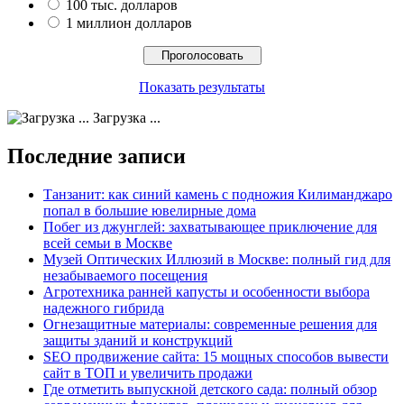
100 тыс. долларов
1 миллион долларов
Показать результаты
Загрузка ...
Последние записи
Танзанит: как синий камень с подножия Килиманджаро
попал в большие ювелирные дома
Побег из джунглей: захватывающее приключение для
всей семьи в Москве
Музей Оптических Иллюзий в Москве: полный гид для
незабываемого посещения
Агротехника ранней капусты и особенности выбора
надежного гибрида
Огнезащитные материалы: современные решения для
защиты зданий и конструкций
SEO продвижение сайта: 15 мощных способов вывести
сайт в ТОП и увеличить продажи
Где отметить выпускной детского сада: полный обзор