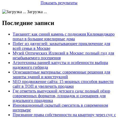
Показать результаты
Загрузка ...
Последние записи
Танзанит: как синий камень с подножия Килиманджаро
попал в большие ювелирные дома
Побег из джунглей: захватывающее приключение для
всей семьи в Москве
Музей Оптических Иллюзий в Москве: полный гид для
незабываемого посещения
Агротехника ранней капусты и особенности выбора
надежного гибрида
Огнезащитные материалы: современные решения для
защиты зданий и конструкций
SEO продвижение сайта: 15 мощных способов вывести
сайт в ТОП и увеличить продажи
Где отметить выпускной детского сада: полный обзор
современных форматов, площадок и сценариев для
идеального праздника
Инновационный скрытый смеситель в современном
интерьере
Признание права собственности на квартиру через суд: с