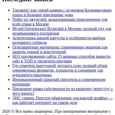
Танзанит: как синий камень с подножия Килиманджаро
попал в большие ювелирные дома
Побег из джунглей: захватывающее приключение для
всей семьи в Москве
Музей Оптических Иллюзий в Москве: полный гид для
незабываемого посещения
Агротехника ранней капусты и особенности выбора
надежного гибрида
Огнезащитные материалы: современные решения для
защиты зданий и конструкций
SEO продвижение сайта: 15 мощных способов вывести
сайт в ТОП и увеличить продажи
Где отметить выпускной детского сада: полный обзор
современных форматов, площадок и сценариев для
идеального праздника
Инновационный скрытый смеситель в современном
интерьере
Признание права собственности на квартиру через суд: с
чего начать?
ДНС сервер: Простое объяснение для каждой хозяйки —
как работает интернет на самом деле
2020 © Все права защищены. При копировании материалов с