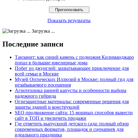
Показать результаты
Загрузка ...
Последние записи
Танзанит: как синий камень с подножия Килиманджаро
попал в большие ювелирные дома
Побег из джунглей: захватывающее приключение для
всей семьи в Москве
Музей Оптических Иллюзий в Москве: полный гид для
незабываемого посещения
Агротехника ранней капусты и особенности выбора
надежного гибрида
Огнезащитные материалы: современные решения для
защиты зданий и конструкций
SEO продвижение сайта: 15 мощных способов вывести
сайт в ТОП и увеличить продажи
Где отметить выпускной детского сада: полный обзор
современных форматов, площадок и сценариев для
идеального праздника