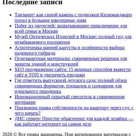
Последние записи
Танзанит: как синий камень с подножия Килиманджаро
попал в большие ювелирные дома
Побег из джунглей: захватывающее приключение для
всей семьи в Москве
Музей Оптических Иллюзий в Москве: полный гид для
незабываемого посещения
Агротехника ранней капусты и особенности выбора
надежного гибрида
Огнезащитные материалы: современные решения для
защиты зданий и конструкций
SEO продвижение сайта: 15 мощных способов вывести
сайт в ТОП и увеличить продажи
Где отметить выпускной детского сада: полный обзор
современных форматов, площадок и сценариев для
идеального праздника
Инновационный скрытый смеситель в современном
интерьере
Признание права собственности на квартиру через суд: с
чего начать?
ДНС сервер: Простое объяснение для каждой хозяйки —
как работает интернет на самом деле
2020 © Все права защищены. При копировании материалов с