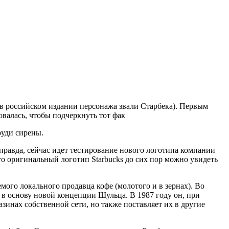
в российском издании персонажа звали Старбека). Первым
валась, чтобы подчеркнуть тот фак
руди сирены.
(правда, сейчас идет тестирование нового логотипа компании
что оригинальный логотип Starbucks до сих пор можно увидеть
мого локального продавца кофе (молотого и в зернах). Во
 в основу новой концепции Шульца. В 1987 году он, при
азинах собственной сети, но также поставляет их в другие