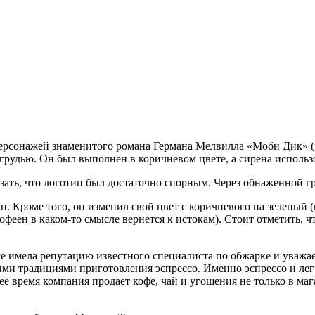
персонажей знаменитого романа Германа Мелвилла «Моби Дик» (
рудью. Он был выполнен в коричневом цвете, а сирена использо
сказать, что логотип был достаточно спорным. Через обнаженной г
н. Кроме того, он изменил свой цвет с коричневого на зеленый 
кофеен в каком-то смысле вернется к истокам). Стоит отметить, 
же имела репутацию известного специалиста по обжарке и уважае
ыми традициями приготовления эспрессо. Именно эспрессо и лег
е время компания продает кофе, чай и угощения не только в маг