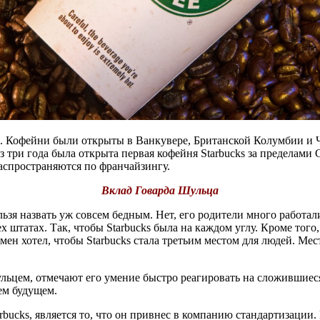
. Кофейни были открыты в Ванкувере, Британской Колумбии и Чик
ез три года была открыта первая кофейня Starbucks за пределам
аспространяются по франчайзингу.
Вклад Говарда Шульца
льзя назвать уж совсем бедным. Нет, его родители много работал
 штатах. Так, чтобы Starbucks была на каждом углу. Кроме того,
ен хотел, чтобы Starbucks стала третьим местом для людей. Мест
льцем, отмечают его умение быстро реагировать на сложившиеся
ем будущем.
arbucks, является то, что он привнес в компанию стандартизаци