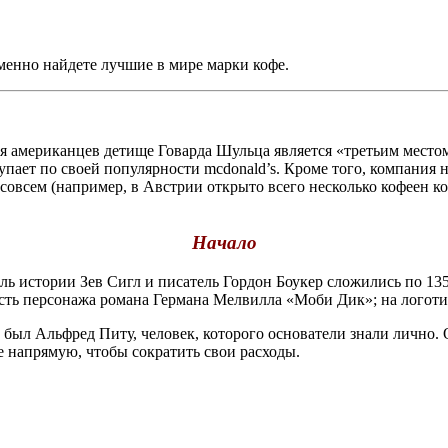
зменно найдете лучшие в мире марки кофе.
ля американцев детище Говарда Шульца является «третьим местом
тупает по своей популярности mcdonald’s. Кроме того, компания
ь совсем (например, в Австрии открыто всего несколько кофеен к
Начало
ль истории Зев Сигл и писатель Гордон Боукер сложились по 13
честь персонажа романа Германа Мелвилла «Моби Дик»; на лого
был Альфред Питу, человек, которого основатели знали лично. О
е напрямую, чтобы сократить свои расходы.