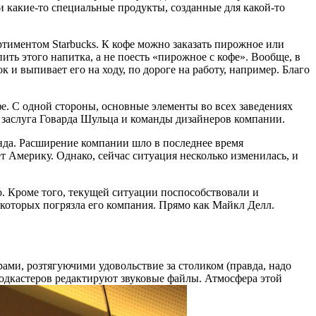
и какие-то специальные продукты, созданные для какой-то
ортиментом Starbucks. К кофе можно заказать пирожное или
ить этого напитка, а не поесть «пирожное с кофе». Вообще, в
 и выпивает его на ходу, по дороге на работу, например. Благо
е. С одной стороны, основные элементы во всех заведениях
м заслуга Говарда Шульца и команды дизайнеров компании.
ренда. Расширение компании шло в последнее время
т Америку. Однако, сейчас ситуация несколько изменилась, и
го. Кроме того, текущей ситуации поспособствовали и
 которых погрязла его компания. Прямо как Майкл Делл.
рами, розтягуючими удовольствие за столиком (правда, надо
 подкастеров редактируют звуковые файлы. Атмосфера этой