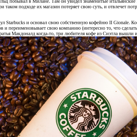
ульц побывал в Милане. Там он увидел знаменитые итальянские 
и таком подходе их магазин потеряет свою суть, и отвлечет по
ул Starbucks и основал свою собственную кофейню II Gionale. Ко
ов и переименовывает свою компанию (интересно то, что сделать
ратья Макдоналд когда-то, три любителя кофе из Сиэтла вышли и