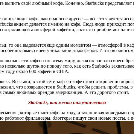
те выпить свой любимый кофе. Конечно, Starbucks представляет 
езонные виды кофе, чаи и многое другое — все это является асс
arbucks акцент делается именно на кофе. Сюда люди приходит поп
я потрясающей атмосферой кофейни, а кто-то приобретает напиток
льц, то она выделяется еще одним моментом — атмосферой в каф
и особенностями, своей уникальной атмосферой. И это во много
локальные сети кофеен по всему миру, делая их частью своего б
есколько шуток по поводу того, как сеть Starbucks захватывае
том году около 600 кофеен в США.
ucks. Все-таки, в этой сети кофеен кофе стоит откровенно доро
аявил, что возвращается в Starbucks, чтобы решить проблемы, в
 из самых любимых брендов американцев. А это дорогого стоит.
Starbucks, как место паломничества
несменов, которые пьют кофе на ходу, и заканчивая молодыми па
ивно работают фрилансеры, блоггеры пишут свои новые посты, а