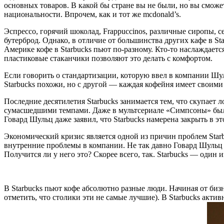
основных товаров. В какой бы стране вы не были, но вы сможе
национальности. Впрочем, как и тот же mcdonald’s.
Эспрессо, горячий шоколад, Frappuccinos, различные сиропы, с
бутерброд. Однако, в отличие от большинства других кафе в St
Америке кофе в Starbucks пьют по-разному. Кто-то наслаждаетс
пластиковые стаканчики позволяют это делать с комфортом.
Если говорить о стандартизации, которую ввел в компании Шу
Starbucks похожи, но с другой — каждая кофейня имеет своим
Последние десятилетия Starbucks занимается тем, что скупает 
сумасшедшими темпами. Даже в мультсериале «Симпсоны» было н
Говард Шульц даже заявил, что Starbucks намерена закрыть в э
Экономический кризис является одной из причин проблем Starb
внутренние проблемы в компании. Не так давно Говард Шульц з
Получится ли у него это? Скорее всего, так. Starbucks — один
В Starbucks пьют кофе абсолютно разные люди. Начиная от биз
отметить, что столики эти не самые лучшие). В Starbucks акт