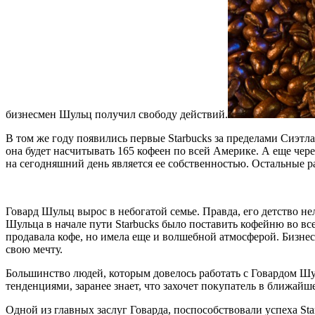
бизнесмен Шульц получил свободу действий.
В том же году появились первые Starbucks за пределами Сиэтла
она будет насчитывать 165 кофеен по всей Америке. А еще чер
на сегодняшний день является ее собственностью. Остальные р
Говард Шульц вырос в небогатой семье. Правда, его детство не
Шульца в начале пути Starbucks было поставить кофейню во всех
продавала кофе, но имела еще и волшебной атмосферой. Бизнесм
свою мечту.
Большинство людей, которым довелось работать с Говардом Шу
тенденциями, заранее знает, что захочет покупатель в ближайш
Одной из главных заслуг Говарда, поспособствовали успеха St