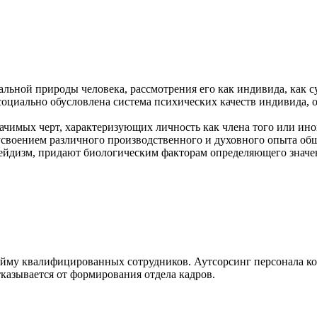
льной природы человека, рассмотрения его как индивида, как су
оциально обусловлена система психических качеств индивида, 
чимых черт, характеризующих личность как члена того или ино
усвоением различного производственного и духовного опыта об
рейдизм, придают биологическим факторам определяющего значен
айму квалифицированных сотрудников. Аутсорсинг персонала ко
казывается от формирования отдела кадров.