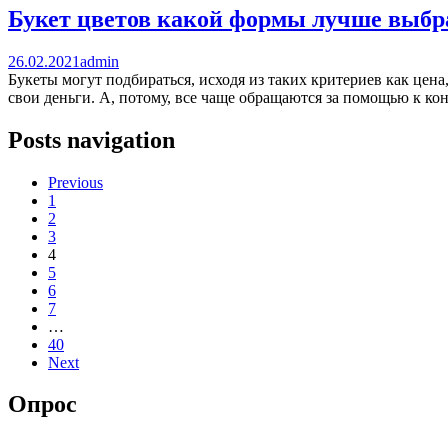
Букет цветов какой формы лучше выбр
26.02.2021
admin
Букеты могут подбираться, исходя из таких критериев как цена,
свои деньги. А, потому, все чаще обращаются за помощью к ко
Posts navigation
Previous
1
2
3
4
5
6
7
…
40
Next
Опрос