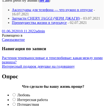
Latest posts by admin
(
see all
)
Аксессуары для телефона — что нужно в отпуске
-
16.07.2021
Запчасти CHERY JAGGI (ЧЕРИ ДЖАГИ)
- 03.07.2021
Преимущества жизни в таунхаусе
- 02.07.2021
01.06.2020
10.11.2022
admin
Размещено в
Саморазвитие
Навигация по записи
Растения теневыносливые и тенелюбивые: какая между ними
разница?
Интересный подарок девушке на годовщину
Опрос
Что сделало бы вашу жизнь проще?
Любовь
Интересная работа
Путешествия