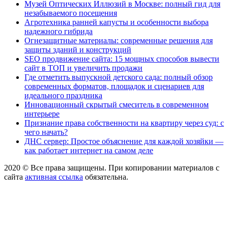
Музей Оптических Иллюзий в Москве: полный гид для
незабываемого посещения
Агротехника ранней капусты и особенности выбора
надежного гибрида
Огнезащитные материалы: современные решения для
защиты зданий и конструкций
SEO продвижение сайта: 15 мощных способов вывести
сайт в ТОП и увеличить продажи
Где отметить выпускной детского сада: полный обзор
современных форматов, площадок и сценариев для
идеального праздника
Инновационный скрытый смеситель в современном
интерьере
Признание права собственности на квартиру через суд: с
чего начать?
ДНС сервер: Простое объяснение для каждой хозяйки —
как работает интернет на самом деле
2020 © Все права защищены. При копировании материалов с
сайта
активная ссылка
обязательна.