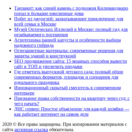
Танзанит: как синий камень с подножия Килиманджаро
попал в большие ювелирные дома
Побег из джунглей: захватывающее приключение для
всей семьи в Москве
Музей Оптических Иллюзий в Москве: полный гид для
незабываемого посещения
Агротехника ранней капусты и особенности выбора
надежного гибрида
Огнезащитные материалы: современные решения для
защиты зданий и конструкций
SEO продвижение сайта: 15 мощных способов вывести
сайт в ТОП и увеличить продажи
Где отметить выпускной детского сада: полный обзор
современных форматов, площадок и сценариев для
идеального праздника
Инновационный скрытый смеситель в современном
интерьере
Признание права собственности на квартиру через суд: с
чего начать?
ДНС сервер: Простое объяснение для каждой хозяйки —
как работает интернет на самом деле
2020 © Все права защищены. При копировании материалов с
сайта
активная ссылка
обязательна.