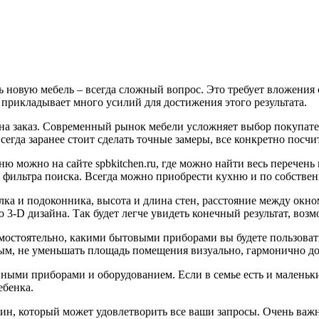
ь новую мебель – всегда сложный вопрос. Это требует вложения 
прикладывает много усилий для достижения этого результата.
ь на заказ. Современный рынок мебели усложняет выбор покупат
сегда заранее стоит сделать точные замеры, все конкретно посчи
ню можно на сайте spbkitchen.ru, где можно найти весь перечень
фильтра поиска. Всегда можно приобрести кухню и по собствен
а и подоконника, высота и длина стен, расстояние между окном 
3-D дизайна. Так будет легче увидеть конечный результат, возм
мостоятельно, какими бытовыми приборами вы будете пользоват
ым, не уменьшать площадь помещения визуально, гармонично до
ными приборами и оборудованием. Если в семье есть и маленьк
ебенка.
зин, который может удовлетворить все ваши запросы. Очень важ