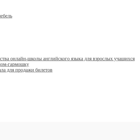
мебель
ства онлайн-школы английского языка для взрослых учащихся
дом-гармошку
ала для продажи билетов