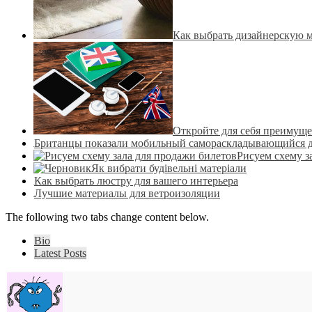
Как выбрать дизайнерскую 
Откройте для себя преимуще
Британцы показали мобильный самораскладывающийся 
Рисуем схему з
Як вибрати будівельні матеріали
Как выбрать люстру для вашего интерьера
Лучшие материалы для ветроизоляции
The following two tabs change content below.
Bio
Latest Posts