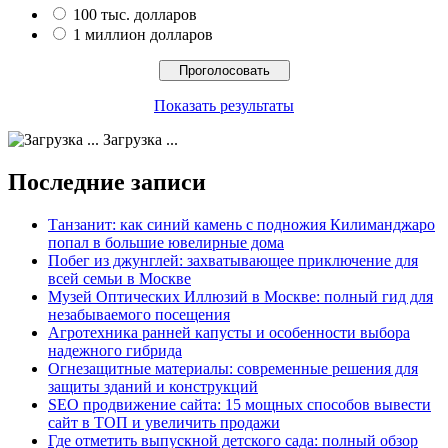
100 тыс. долларов
1 миллион долларов
Показать результаты
Загрузка ...
Последние записи
Танзанит: как синий камень с подножия Килиманджаро
попал в большие ювелирные дома
Побег из джунглей: захватывающее приключение для
всей семьи в Москве
Музей Оптических Иллюзий в Москве: полный гид для
незабываемого посещения
Агротехника ранней капусты и особенности выбора
надежного гибрида
Огнезащитные материалы: современные решения для
защиты зданий и конструкций
SEO продвижение сайта: 15 мощных способов вывести
сайт в ТОП и увеличить продажи
Где отметить выпускной детского сада: полный обзор