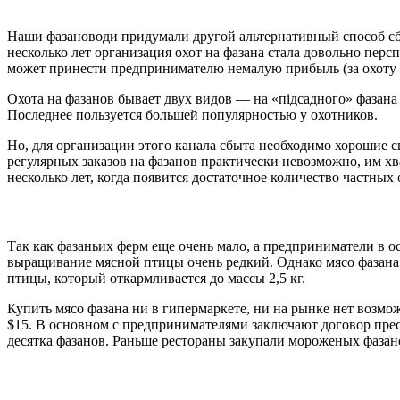
Наши фазановоди придумали другой альтернативный способ сбы
несколько лет организация охот на фазана стала довольно пер
может принести предпринимателю немалую прибыль (за охоту м
Охота на фазанов бывает двух видов — на «підсадного» фазана
Последнее пользуется большей популярностью у охотников.
Но, для организации этого канала сбыта необходимо хорошие с
регулярных заказов на фазанов практически невозможно, им хв
несколько лет, когда появится достаточное количество частны
Так как фазаньих ферм еще очень мало, а предприниматели в о
выращивание мясной птицы очень редкий. Однако мясо фазана 
птицы, который откармливается до массы 2,5 кг.
Купить мясо фазана ни в гипермаркете, ни на рынке нет возмо
$15. В основном с предпринимателями заключают договор прес
десятка фазанов. Раньше рестораны закупали мороженых фазано