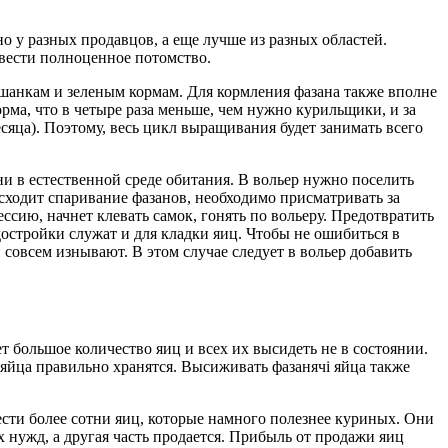
о у разных продавцов, а еще лучше из разных областей.
вести полноценное потомство.
ішанкам и зеленым кормам. Для кормления фазана также вполне
рма, что в четыре раза меньше, чем нужно курильщики, и за
месяца). Поэтому, весь цикл выращивания будет занимать всего
 в естественной среде обитания. В вольер нужно поселить
исходит спаривание фазанов, необходимо присматривать за
ссию, начнет клевать самок, гонять по вольеру. Предотвратить
остройки служат и для кладки яиц. Чтобы не ошибиться в
совсем изнывают. В этом случае следует в вольер добавить
 большое количество яиц и всех их высидеть не в состоянии.
 яйца правильно хранятся. Высиживать фазанячі яйца также
нести более сотни яиц, которые намного полезнее куриных. Они
 нужд, а другая часть продается. Прибыль от продажи яиц