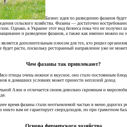
Бизнес идея по разведению фазанов будет
едения сельского хозяйства. Фазаны — достаточно востребованны
ни. Однако, в Украине этот вид бизнеса пока что не получил ш
ращивание и разведение фазанов, а также как именно можно на 
является дополнительным плюсом для тех, кто решил организова
 будет расти, поскольку ресторанный направление уже не может 
Чем фазаны так привлекают?
 Мясо птицы очень нежное и вкусное, оно стало постоянным блю
нов в домашних условиях может принести неплохой доход
ральной Азии и отличается своим довольно скромным и миролюби
да.
ее время фазаны стали неотъемлемой частью в меню дорогих рес
 никто вам не гарантирует сверхдоходов, но при грамотном бал
Основа фермерского хозяйства