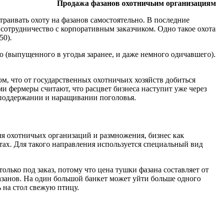
Продажа фазанов охотничьим организациям
аивать охоту на фазанов самостоятельно. В последние
 сотрудничество с корпоративным заказчиком. Одно такое охота
50).
о (выпущенного в угодья заранее, и даже немного одичавшего).
ом, что от государственных охотничьих хозяйств добиться
ми фермеры считают, что расцвет бизнеса наступит уже через
в поддержании и наращивании поголовья.
ля охотничьих организаций и размножения, бизнес как
ах. Для такого направления используется специальный вид
лько под заказ, потому что цена тушки фазана составляет от
азанов. На один большой банкет может уйти больше одного
 на стол свежую птицу.