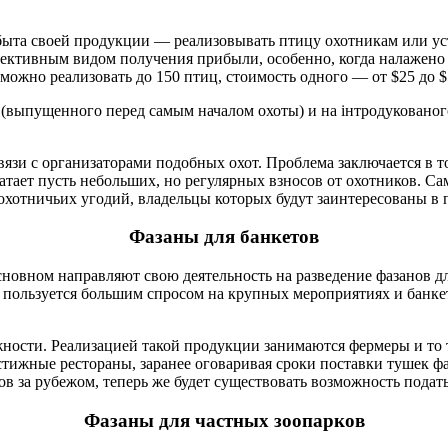
та своей продукции — реализовывать птицу охотникам или устр
спективным видом получения прибыли, особенно, когда налажено
ожно реализовать до 150 птиц, стоимость одного — от $25 до $
 (выпущенного перед самым началом охоты) и на інтродукованог
вязи с организаторами подобных охот. Проблема заключается в т
атает пусть небольших, но регулярных взносов от охотников. Са
х охотничьих угодий, владельцы которых будут заинтересованы 
Фазаны для банкетов
сновном направляют свою деятельность на разведение фазанов д
пользуется большим спросом на крупных мероприятиях и банкет
жности. Реализацией такой продукции занимаются фермеры и то то
тижные рестораны, заранее оговаривая сроки поставки тушек ф
в за рубежом, теперь же будет существовать возможность подать
Фазаны для частных зоопарков