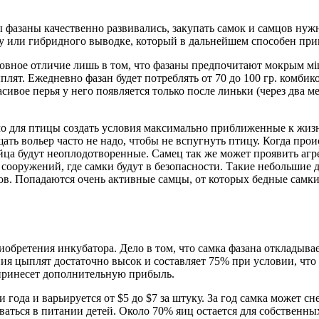
 фазаны качественно развивались, закупать самок и самцов нужн
у или гибридного выводке, который в дальнейшем способен при
новное отличие лишь в том, что фазаны предпочитают мокрым м
т. Ежедневно фазан будет потреблять от 70 до 100 гр. комбико
расивое перья у него появляется только после линьки (через два 
 для птицы создать условия максимально приближенные к жизни
щать вольер часто не надо, чтобы не вспугнуть птицу. Когда про
яйца будут неоплодотворенные. Самец так же может проявить агре
ооружений, где самки будут в безопасности. Такие небольшие д
ов. Попадаются очень активные самцы, от которых бедные самки 
бретения инкубатора. Дело в том, что самка фазана откладывает
ия цыплят достаточно высок и составляет 75% при условии, что
 принесет дополнительную прибыль.
 года и варьируется от $5 до $7 за штуку. За год самка может с
аться в питании детей. Около 70% яиц остается для собственных