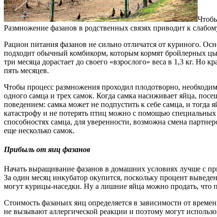
Чтобы
Размножение фазанов в родственных связях приводит к слабом
Рацион питания фазанов не сильно отличатся от куриного. Ос
подходит обычный комбикорм, которым кормят бройлерных цыпля
три месяца дорастает до своего «взрослого» веса в 1,3 кг. Но к
пять месяцев.
Чтобы процесс размножения проходил плодотворно, необходимо
одного самца и трех самок. Когда самка насиживает яйца, посе
поведением: самка может не подпустить к себе самца, и тогда 
катастрофу и не потерять птиц можно с помощью специальных с
способностях самца, для уверенности, возможна смена партнер
еще несколько самок.
Прибыль от яиц фазанов
Начать выращивание фазанов в домашних условиях лучше с прио
За один месяц инкубатор окупится, поскольку процент выведен
могут курицы-наседки. Ну а лишние яйца можно продать, что
Стоимость фазаньих яиц определяется в зависимости от времени
не вызывают аллергической реакции и поэтому могут использов