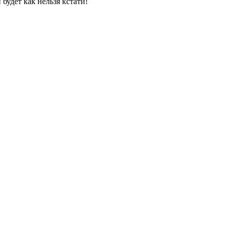
удет как нельзя кстати!