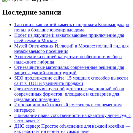
Последние записи
Танзанит: как синий камень с подножия Килиманджаро
попал в большие ювелирные дома
Побег из джунглей: захватывающее приключение для
всей семьи в Москве
Музей Оптических Иллюзий в Москве: полный гид для
незабываемого посещения
Агротехника ранней капусты и особенности выбора
надежного гибрида
Огнезащитные материалы: современные решения для
защиты зданий и конструкций
SEO продвижение сайта: 15 мощных способов вывести
сайт в ТОП и увеличить продажи
Где отметить выпускной детского сада: полный обзор
современных форматов, площадок и сценариев для
идеального праздника
Инновационный скрытый смеситель в современном
интерьере
Признание права собственности на квартиру через суд: с
чего начать?
ДНС сервер: Простое объяснение для каждой хозяйки —
как работает интернет на самом деле