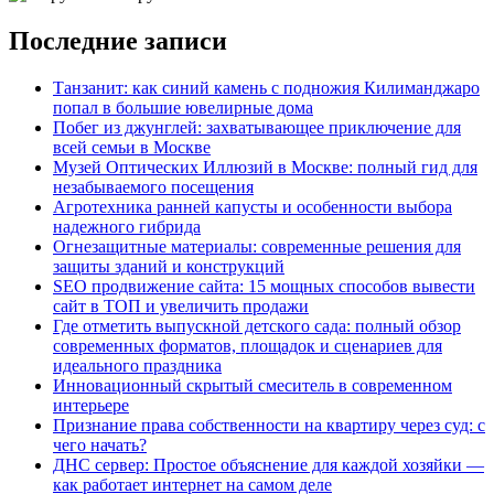
Последние записи
Танзанит: как синий камень с подножия Килиманджаро
попал в большие ювелирные дома
Побег из джунглей: захватывающее приключение для
всей семьи в Москве
Музей Оптических Иллюзий в Москве: полный гид для
незабываемого посещения
Агротехника ранней капусты и особенности выбора
надежного гибрида
Огнезащитные материалы: современные решения для
защиты зданий и конструкций
SEO продвижение сайта: 15 мощных способов вывести
сайт в ТОП и увеличить продажи
Где отметить выпускной детского сада: полный обзор
современных форматов, площадок и сценариев для
идеального праздника
Инновационный скрытый смеситель в современном
интерьере
Признание права собственности на квартиру через суд: с
чего начать?
ДНС сервер: Простое объяснение для каждой хозяйки —
как работает интернет на самом деле