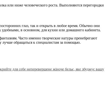
лка или ниже человеческого роста. Выполняются перегородки
осторонних глаз, так и открыть в любое время. Обычно они
х удобными, в основном, для кухни или домашнего кабинета.
 фантазиям. Часто именно творческие натуры пренебрегают
у лучше обращаться к специалистам за помощью.
дкрийте для себе неперевершене жіноче бельє, яке збуджує вашу