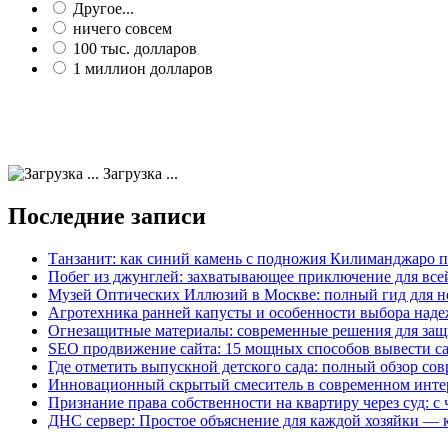
Другое...
ничего совсем
100 тыс. долларов
1 миллион долларов
Загрузка ...
Последние записи
Танзанит: как синий камень с подножия Килиманджаро 
Побег из джунглей: захватывающее приключение для все
Музей Оптических Иллюзий в Москве: полный гид для н
Агротехника ранней капусты и особенности выбора наде
Огнезащитные материалы: современные решения для защ
SEO продвижение сайта: 15 мощных способов вывести с
Где отметить выпускной детского сада: полный обзор со
Инновационный скрытый смеситель в современном инте
Признание права собственности на квартиру через суд: с 
ДНС сервер: Простое объяснение для каждой хозяйки — к