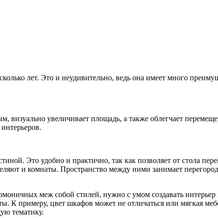
сколько лет. Это и неудивительно, ведь она имеет много преим
ым, визуально увеличивает площадь, а также облегчает перемеще
 интерьеров.
стиной. Это удобно и практично, так как позволяет от стола п
деляют и комнаты. Пространство между ними занимает перегоро
армоничных меж собой стилей, нужно с умом создавать интерье
. К примеру, цвет шкафов может не отличаться или мягкая меб
щую тематику.