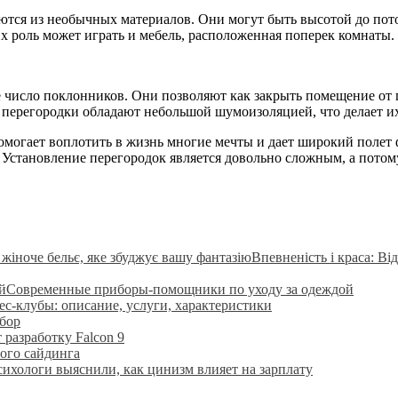
тся из необычных материалов. Они могут быть высотой до пото
Их роль может играть и мебель, расположенная поперек комнаты.
 число поклонников. Они позволяют как закрыть помещение от п
е перегородки обладают небольшой шумоизоляцией, что делает и
омогает воплотить в жизнь многие мечты и дает широкий полет
становление перегородок является довольно сложным, а потом
Впевненість і краса: Ві
Современные приборы-помощники по уходу за одеждой
с-клубы: описание, услуги, характеристики
бор
 разработку Falcon 9
ого сайдинга
ихологи выяснили, как цинизм влияет на зарплату