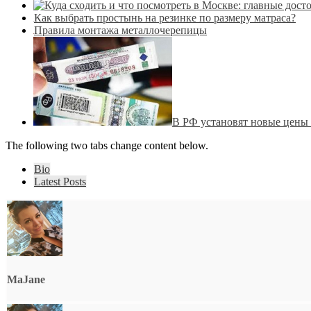
Как выбрать простынь на резинке по размеру матраса?
Правила монтажа металлочерепицы
В РФ установят новые цены н
The following two tabs change content below.
Bio
Latest Posts
MaJane