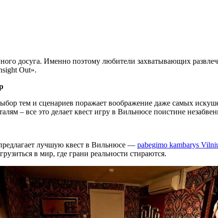
ного досуга. Именно поэтому любители захватывающих развлечен
sight Out».
р
 Выбор тем и сценариев поражает воображение даже самых иск
алям – все это делает квест игру в Вильнюсе поистине незабве
t предлагает лучшую квест в Вильнюсе —
pabegimo kambarys Vilni
рузиться в мир, где грани реальности стираются.