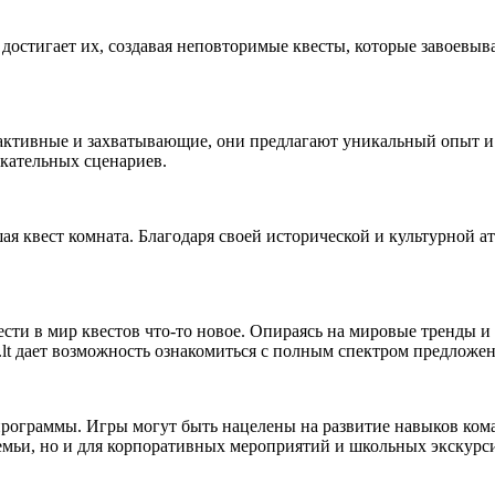
и достигает их, создавая неповторимые квесты, которые завоевы
ктивные и захватывающие, они предлагают уникальный опыт и в
кательных сценариев.
ая квест комната. Благодаря своей исторической и культурной а
ести в мир квестов что-то новое. Опираясь на мировые тренды и 
t.lt дает возможность ознакомиться с полным спектром предложе
 программы. Игры могут быть нацелены на развитие навыков ко
семьи, но и для корпоративных мероприятий и школьных экскурс