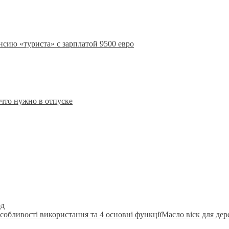
сию «туриста» с зарплатой 9500 евро
что нужно в отпуске
рд
Масло віск для де