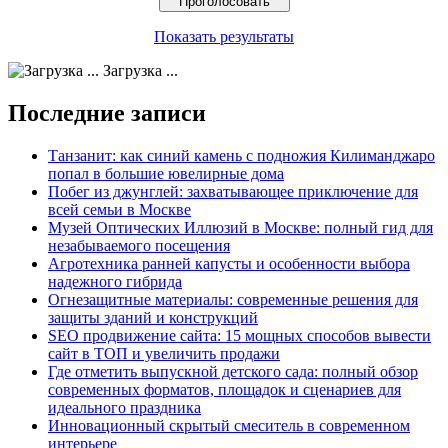
Показать результаты
Загрузка ...
Последние записи
Танзанит: как синий камень с подножия Килиманджаро
попал в большие ювелирные дома
Побег из джунглей: захватывающее приключение для
всей семьи в Москве
Музей Оптических Иллюзий в Москве: полный гид для
незабываемого посещения
Агротехника ранней капусты и особенности выбора
надежного гибрида
Огнезащитные материалы: современные решения для
защиты зданий и конструкций
SEO продвижение сайта: 15 мощных способов вывести
сайт в ТОП и увеличить продажи
Где отметить выпускной детского сада: полный обзор
современных форматов, площадок и сценариев для
идеального праздника
Инновационный скрытый смеситель в современном
интерьере