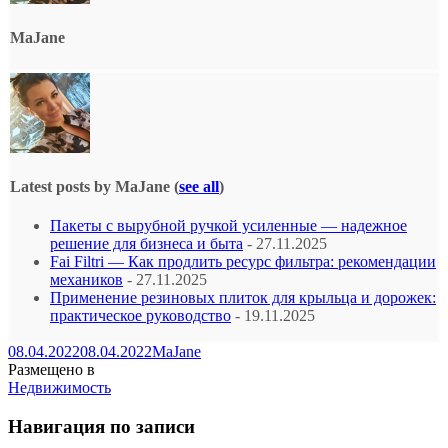
MaJane
Latest posts by MaJane
(
see all
)
Пакеты с вырубной ручкой усиленные — надежное
решение для бизнеса и быта
- 27.11.2025
Fai Filtri — Как продлить ресурс фильтра: рекомендации
механиков
- 27.11.2025
Применение резиновых плиток для крыльца и дорожек:
практическое руководство
- 19.11.2025
08.04.2022
08.04.2022
MaJane
Размещено в
Недвижимость
Навигация по записи