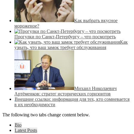
Как выбрать вкусное
мороженое?
Прогулки по Санкт-Петербургу – что посмотреть
Как
узнать, что ваш замок требует обслуживания
Михаил Николаевич
Артёменков: стратег исторических горизонтов
Внешние ссылки: информация для тех, кто сомневается
в их необходимости
The following two tabs change content below.
Bio
Latest Posts