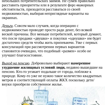
небольших потребительских займов. Не сумев правильно
расставить приоритеты или в результате форс-мажорных
обстоятельств, приходится расставаться со своей
недвижимостью, выбирая неприглядные варианты на
окраинах.
Деньги
. Совсем мало случаев, когда операцию с
недвижимостью проводят просто ради денег, без всякой
веской причины. Все меньше потребителей, который думают,
что после продажи «двушки» и покупки «однушки» им будет
достаточно средств чтобы жить припеваючи. Уже с первых
консультаций при рассмотрении первых вариантов
становится очевидно, что подобный «размен» особо не
улучшит благосостояние.
Выход на пенсию
. Добровольно выбирают
намеренное
ухудшение жилищных условий люди,
недавно вышедшие на
пенсию. Кто-то уезжает подальше от города, поближе к
природе. Кому-то уже не нужно такое количество квадратных
метров и соответствующей оплаты ЖКХ поскольку дети/
внуки приобрели собственное жилье.