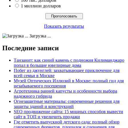
100 тыс. долларов
1 миллион долларов
Показать результаты
Загрузка ...
Последние записи
Танзанит: как синий камень с подножия Килиманджаро
попал в большие ювелирные дома
Побег из джунглей: захватывающее приключение для
всей семьи в Москве
Музей Оптических Иллюзий в Москве: полный гид для
незабываемого посещения
Агротехника ранней капусты и особенности выбора
надежного гибрида
Огнезащитные материалы: современные решения для
защиты зданий и конструкций
SEO продвижение сайта: 15 мощных способов вывести
сайт в ТОП и увеличить продажи
Где отметить выпускной детского сада: полный обзор
современных форматов, площадок и сценариев для