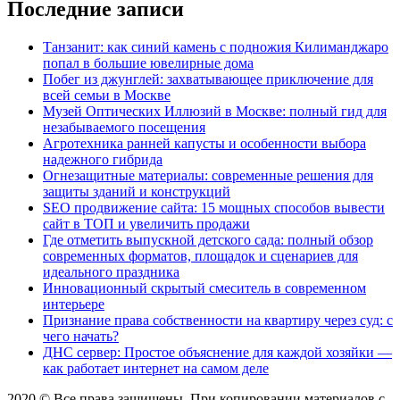
Последние записи
Танзанит: как синий камень с подножия Килиманджаро
попал в большие ювелирные дома
Побег из джунглей: захватывающее приключение для
всей семьи в Москве
Музей Оптических Иллюзий в Москве: полный гид для
незабываемого посещения
Агротехника ранней капусты и особенности выбора
надежного гибрида
Огнезащитные материалы: современные решения для
защиты зданий и конструкций
SEO продвижение сайта: 15 мощных способов вывести
сайт в ТОП и увеличить продажи
Где отметить выпускной детского сада: полный обзор
современных форматов, площадок и сценариев для
идеального праздника
Инновационный скрытый смеситель в современном
интерьере
Признание права собственности на квартиру через суд: с
чего начать?
ДНС сервер: Простое объяснение для каждой хозяйки —
как работает интернет на самом деле
2020 © Все права защищены. При копировании материалов с