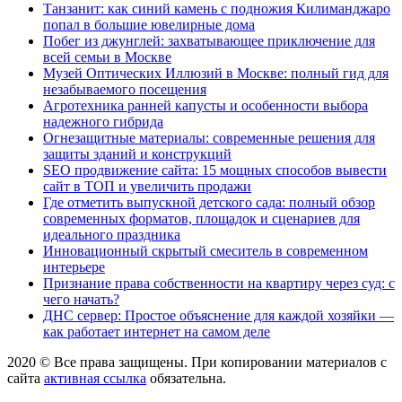
Танзанит: как синий камень с подножия Килиманджаро
попал в большие ювелирные дома
Побег из джунглей: захватывающее приключение для
всей семьи в Москве
Музей Оптических Иллюзий в Москве: полный гид для
незабываемого посещения
Агротехника ранней капусты и особенности выбора
надежного гибрида
Огнезащитные материалы: современные решения для
защиты зданий и конструкций
SEO продвижение сайта: 15 мощных способов вывести
сайт в ТОП и увеличить продажи
Где отметить выпускной детского сада: полный обзор
современных форматов, площадок и сценариев для
идеального праздника
Инновационный скрытый смеситель в современном
интерьере
Признание права собственности на квартиру через суд: с
чего начать?
ДНС сервер: Простое объяснение для каждой хозяйки —
как работает интернет на самом деле
2020 © Все права защищены. При копировании материалов с
сайта
активная ссылка
обязательна.