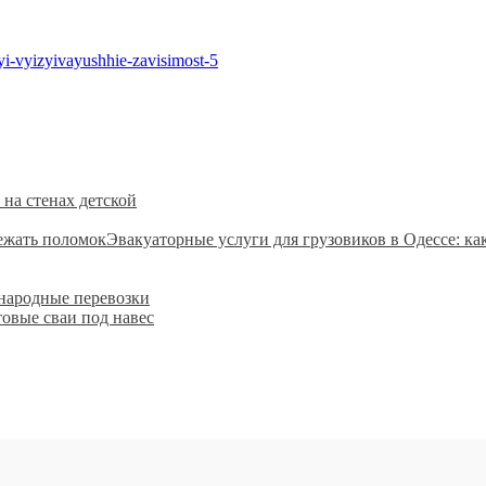
на стенах детской
Эвакуаторные услуги для грузовиков в Одессе: ка
ародные перевозки
овые сваи под навес