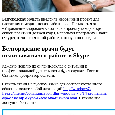
Белгородская область внедрила необычный проект для
населения и медицинских работников. Называется он
«Управление здоровьем». Согласно проекту каждый врач
общей практики должен будет, используя программу Скайп
(Skype), отчитаться о той работе, которую он проделал.
Белгородские врачи будут
отчитываться о работе в Skype
Каждую неделю их онлайн-доклад о ситуации в
профессиональной деятельности будет слушать Евгений
Савченко губернатор области.
Скачать скайп на русском языке для беспрепятственного
общения может любой желающий
http://windows7-
free.ru/internet/communication-dlja-windows-7-8/14-programma-
dlja-obshenija-skype-skachat-na-russkom.html
. Скачивание
доступно бесплатно.