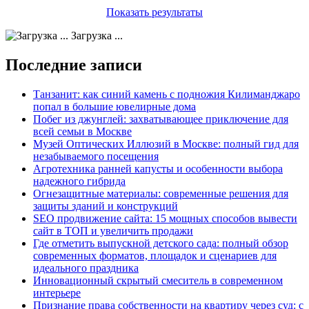
Показать результаты
Загрузка ...
Последние записи
Танзанит: как синий камень с подножия Килиманджаро
попал в большие ювелирные дома
Побег из джунглей: захватывающее приключение для
всей семьи в Москве
Музей Оптических Иллюзий в Москве: полный гид для
незабываемого посещения
Агротехника ранней капусты и особенности выбора
надежного гибрида
Огнезащитные материалы: современные решения для
защиты зданий и конструкций
SEO продвижение сайта: 15 мощных способов вывести
сайт в ТОП и увеличить продажи
Где отметить выпускной детского сада: полный обзор
современных форматов, площадок и сценариев для
идеального праздника
Инновационный скрытый смеситель в современном
интерьере
Признание права собственности на квартиру через суд: с