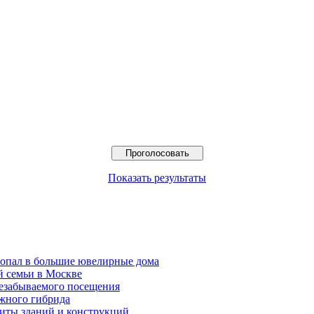
Показать результаты
попал в большие ювелирные дома
й семьи в Москве
езабываемого посещения
жного гибрида
иты зданий и конструкций