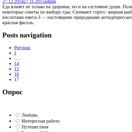
27.12.2014
27.11.2015
admin
Еда влияет не только на здоровье, но и на состояние души. П
некоторые советы по выбору еды: Снимают стресс: жирная рыба
кислотами омега-3 — настоящими природными антидепрессантам
красная фасоль.
Posts navigation
Previous
1
…
14
15
16
17
Опрос
Любовь
Интересная работа
Путешествия