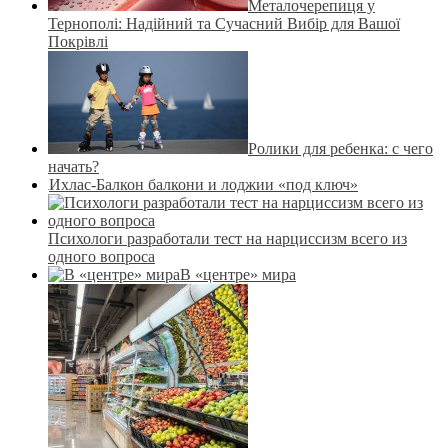
Металочерепиця у
Тернополі: Надійний та Сучасний Вибір для Вашої
Покрівлі
Ролики для ребенка: с чего
начать?
Ихлас-Балкон балкони и лоджии «под ключ»
Психологи разработали тест на нарциссизм всего из
одного вопроса
В «центре» мира