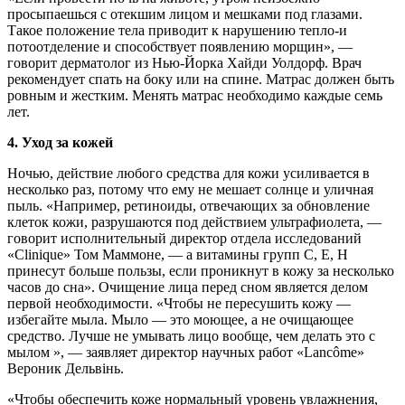
просыпаешься с отекшим лицом и мешками под глазами.
Такое положение тела приводит к нарушению тепло-и
потоотделение и способствует появлению морщин», —
говорит дерматолог из Нью-Йорка Хайди Уолдорф. Врач
рекомендует спать на боку или на спине. Матрас должен быть
ровным и жестким. Менять матрас необходимо каждые семь
лет.
4. Уход за кожей
Ночью, действие любого средства для кожи усиливается в
несколько раз, потому что ему не мешает солнце и уличная
пыль. «Например, ретиноиды, отвечающих за обновление
клеток кожи, разрушаются под действием ультрафиолета, —
говорит исполнительный директор отдела исследований
«Clinique» Том Маммоне, — а витамины групп C, E, Н
принесут больше пользы, если проникнут в кожу за несколько
часов до сна». Очищение лица перед сном является делом
первой необходимости. «Чтобы не пересушить кожу —
избегайте мыла. Мыло — это моющее, а не очищающее
средство. Лучше не умывать лицо вообще, чем делать это с
мылом », — заявляет директор научных работ «Lancôme»
Вероник Дельвінь.
«Чтобы обеспечить коже нормальный уровень увлажнения,