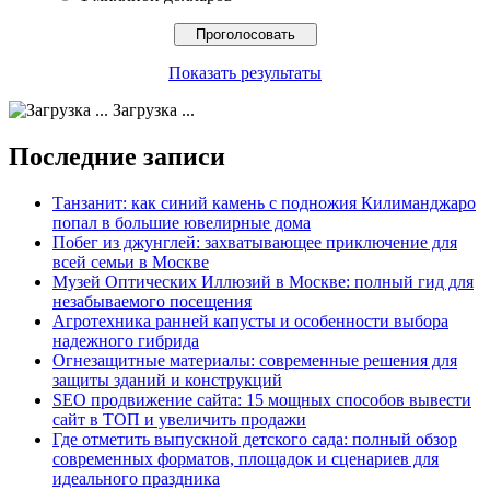
Показать результаты
Загрузка ...
Последние записи
Танзанит: как синий камень с подножия Килиманджаро
попал в большие ювелирные дома
Побег из джунглей: захватывающее приключение для
всей семьи в Москве
Музей Оптических Иллюзий в Москве: полный гид для
незабываемого посещения
Агротехника ранней капусты и особенности выбора
надежного гибрида
Огнезащитные материалы: современные решения для
защиты зданий и конструкций
SEO продвижение сайта: 15 мощных способов вывести
сайт в ТОП и увеличить продажи
Где отметить выпускной детского сада: полный обзор
современных форматов, площадок и сценариев для
идеального праздника