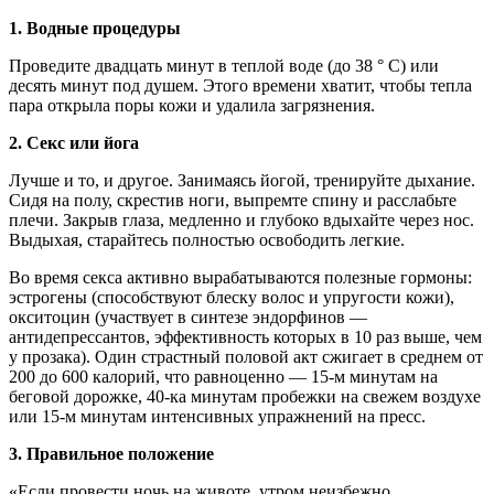
1. Водные процедуры
Проведите двадцать минут в теплой воде (до 38 ° С) или
десять минут под душем. Этого времени хватит, чтобы тепла
пара открыла поры кожи и удалила загрязнения.
2. Секс или йога
Лучше и то, и другое. Занимаясь йогой, тренируйте дыхание.
Сидя на полу, скрестив ноги, выпремте спину и расслабьте
плечи. Закрыв глаза, медленно и глубоко вдыхайте через нос.
Выдыхая, старайтесь полностью освободить легкие.
Во время секса активно вырабатываются полезные гормоны:
эстрогены (способствуют блеску волос и упругости кожи),
окситоцин (участвует в синтезе эндорфинов —
антидепрессантов, эффективность которых в 10 раз выше, чем
у прозака). Один страстный половой акт сжигает в среднем от
200 до 600 калорий, что равноценно — 15-м минутам на
беговой дорожке, 40-ка минутам пробежки на свежем воздухе
или 15-м минутам интенсивных упражнений на пресс.
3. Правильное положение
«Если провести ночь на животе, утром неизбежно