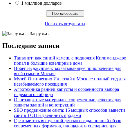
1 миллион долларов
Показать результаты
Загрузка ...
Последние записи
Танзанит: как синий камень с подножия Килиманджаро
попал в большие ювелирные дома
Побег из джунглей: захватывающее приключение для
всей семьи в Москве
Музей Оптических Иллюзий в Москве: полный гид для
незабываемого посещения
Агротехника ранней капусты и особенности выбора
надежного гибрида
Огнезащитные материалы: современные решения для
защиты зданий и конструкций
SEO продвижение сайта: 15 мощных способов вывести
сайт в ТОП и увеличить продажи
Где отметить выпускной детского сада: полный обзор
современных форматов, площадок и сценариев для