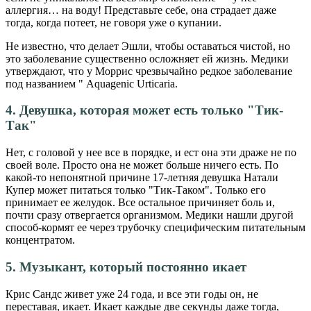
аллергия… на воду! Представьте себе, она страдает даже
тогда, когда потеет, не говоря уже о купании.
Не известно, что делает Эшли, чтобы оставаться чистой, но
это заболевание существенно осложняет ей жизнь. Медики
утверждают, что у Моррис чрезвычайно редкое заболевание
под названием " Aquagenic Urticaria.
4. Девушка, которая может есть только "Тик-
Так"
Нет, с головой у нее все в порядке, и ест она эти драже не по
своей воле. Просто она не может больше ничего есть. По
какой-то непонятной причине 17-летняя девушка Натали
Купер может питаться только "Тик-Таком". Только его
принимает ее желудок. Все остальное причиняет боль и,
почти сразу отвергается организмом. Медики нашли другой
способ-кормят ее через трубочку специфическим питательным
концентратом.
5. Музыкант, который постоянно икает
Крис Сандс живет уже 24 года, и все эти годы он, не
переставая, икает. Икает каждые две секунды даже тогда,