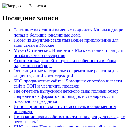
Загрузка ...
Последние записи
Танзанит: как синий камень с подножия Килиманджаро
попал в большие ювелирные дома
Побег из джунглей: захватывающее приключение для
всей семьи в Москве
Музей Оптических Иллюзий в Москве: полный гид для
незабываемого посещения
Агротехника ранней капусты и особенности выбора
надежного гибрида
Огнезащитные материалы: современные решения для
защиты зданий и конструкций
SEO продвижение сайта: 15 мощных способов вывести
сайт в ТОП и увеличить продажи
Где отметить выпускной детского сада: полный обзор
современных форматов, площадок и сценариев для
идеального праздника
Инновационный скрытый смеситель в современном
интерьере
Признание права собственности на квартиру через суд: с
чего начать?
ДНС сервер: Простое объяснение для каждой хозяйки —