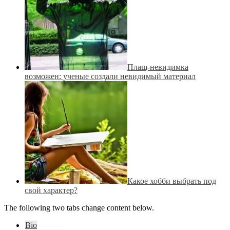
Плащ-невидимка
возможен: ученые создали невидимый материал
Какое хобби выбрать под
свой характер?
The following two tabs change content below.
Bio