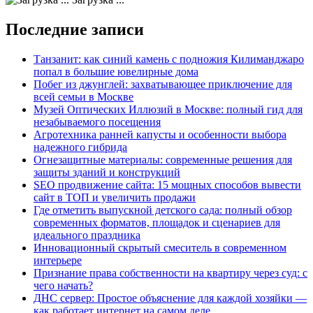
Последние записи
Танзанит: как синий камень с подножия Килиманджаро
попал в большие ювелирные дома
Побег из джунглей: захватывающее приключение для
всей семьи в Москве
Музей Оптических Иллюзий в Москве: полный гид для
незабываемого посещения
Агротехника ранней капусты и особенности выбора
надежного гибрида
Огнезащитные материалы: современные решения для
защиты зданий и конструкций
SEO продвижение сайта: 15 мощных способов вывести
сайт в ТОП и увеличить продажи
Где отметить выпускной детского сада: полный обзор
современных форматов, площадок и сценариев для
идеального праздника
Инновационный скрытый смеситель в современном
интерьере
Признание права собственности на квартиру через суд: с
чего начать?
ДНС сервер: Простое объяснение для каждой хозяйки —
как работает интернет на самом деле