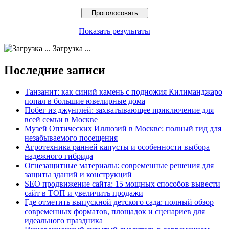
Показать результаты
Загрузка ...
Последние записи
Танзанит: как синий камень с подножия Килиманджаро
попал в большие ювелирные дома
Побег из джунглей: захватывающее приключение для
всей семьи в Москве
Музей Оптических Иллюзий в Москве: полный гид для
незабываемого посещения
Агротехника ранней капусты и особенности выбора
надежного гибрида
Огнезащитные материалы: современные решения для
защиты зданий и конструкций
SEO продвижение сайта: 15 мощных способов вывести
сайт в ТОП и увеличить продажи
Где отметить выпускной детского сада: полный обзор
современных форматов, площадок и сценариев для
идеального праздника