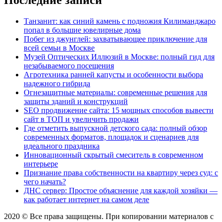
Танзанит: как синий камень с подножия Килиманджаро
попал в большие ювелирные дома
Побег из джунглей: захватывающее приключение для
всей семьи в Москве
Музей Оптических Иллюзий в Москве: полный гид для
незабываемого посещения
Агротехника ранней капусты и особенности выбора
надежного гибрида
Огнезащитные материалы: современные решения для
защиты зданий и конструкций
SEO продвижение сайта: 15 мощных способов вывести
сайт в ТОП и увеличить продажи
Где отметить выпускной детского сада: полный обзор
современных форматов, площадок и сценариев для
идеального праздника
Инновационный скрытый смеситель в современном
интерьере
Признание права собственности на квартиру через суд: с
чего начать?
ДНС сервер: Простое объяснение для каждой хозяйки —
как работает интернет на самом деле
2020 © Все права защищены. При копировании материалов с