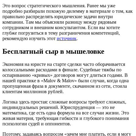
Это вопрос стратегического мышления. Ранее мы уже
подробно разбирали похожую дилемму в материале о том, как
правильно распределять юридические задачи внутри
компании. Там мы объясняли разницу между рядовым
сотрудником и внешним консультантом. Если вы хотите
глубже погрузиться в тему разграничения компетенций,
рекомендую изучить этот
источник
.
Бесплатный сыр в мышеловке
Экономия на юристе на старте сделки часто оборачивается
колоссальными расходами в финале. Судебные тяжбы по
оспариванию «кривых» договоров могут длиться годами. В
нашей практике в «Malov & Malov» были случаи, когда одна
пропущенная фраза в документе, скачанном из сети, стоила
клиентам миллионов рублей.
Логика здесь простая: сложные вопросы требуют сложных,
индивидуальных решений. Юриспруденция — это не
математика, где есть одна формула на все случаи жизни. Это
живая материя, требующая гибкости и глубокого понимания
психологии судей и оппонентов.
Поэтому, задаваясь вопросом «зачем мне платить, если я могу