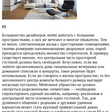
#2
Большинство дизайнеров любят работать с большими
пространствами, о них же мечтают и многие обыватели. Тем
не менее, собственникам жилья с просторными помещениями,
своими размерами напоминающими дворцовые залы, порой
приходится преодолевать множество стереотипов. К примеру,
существует мнение, что центральная часть просторной
гостиной должна быть свободной. Безусловно, если вы
любите организовывать дома танцевальные вечеринки или
домашние спектакли и концерты, такое решение будет
оптимальным. Если же говорить о жилом пространстве, то без
заполненного центра комнаты большого размера выглядят
несколько пустынно. Мебельное убранство не должно
смотреться разрозненными элементами — необходимо
спроектировать единый ансамбль, например, реализовав в
центральной части основную идею гостиной. Так, для
душевного общения с родными и друзьями удачным
вариантом может стать крупный прямоугольный диван,
низкий стол круглой формы и глубокие кресла в стиле 60-х гг.