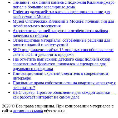
Танзанит: как синий камень с подножия Килиманджаро
попал в большие ювелирные дома
Побег из джунглей: захватывающее приключение для
всей семьи в Москве
Музей Оптических Иллюзий в Москве: полный гид для
незабываемого посещения
Агротехника ранней капусты и особенности выбора
надежного гибрида
Огнезащитные материалы: современные решения для
защиты зданий и конструкций
SEO продвижение сайта: 15 мощных способов вывести
сайт в ТОП и увеличить продажи
Где отметить выпускной детского сада: полный обзор
современных форматов, площадок и сценариев для
идеального праздника
Инновационный скрытый смеситель в современном
интерьере
Признание права собственности на квартиру через суд: с
чего начать?
ДНС сервер: Простое объяснение для каждой хозяйки —
как работает интернет на самом деле
2020 © Все права защищены. При копировании материалов с
сайта
активная ссылка
обязательна.