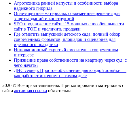
Агротехника ранней капусты и особенности выбора
надежного гибрида
Огнезащитные материалы: современные решения для
защиты зданий и конструкций
SEO продвижение сайта: 15 мощных способов вывести
сайт в ТОП и увеличить продажи
Где отметить выпускной детского сада: полный обзор
современных форматов, площадок и сценариев для
идеального праздника
Инновационный скрытый смеситель в современном
интерьере
Признание права собственности на квартиру через суд: с
чего начать?
ДНС сервер: Простое объяснение для каждой хозяйки —
как работает интернет на самом деле
2020 © Все права защищены. При копировании материалов с
сайта
активная ссылка
обязательна.