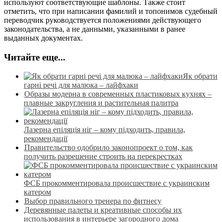
используют соответствующие шаблоны. Также стоит
отметить, что при написании фамилий и топонимов судебный
переводчик руководствуется положениями действующего
законодательства, а не данными, указанными в ранее
выданных документах.
Читайте еще...
Як обрати
гарні речі для малюка – лайфхаки
Образы модерна в современных пластиковых кухнях –
плавные закругления и растительная палитра
Лазерна епіляція ніг – кому підходить, правила,
рекомендації
Правительство одобрило законопроект о том, как
получить разрешение строить на перекрестках
ФСБ прокомментировала происшествие с украинским
катером
Выбор правильного тренера по фитнесу
Деревянные палеты и креативные способы их
использования в интерьере загородного дома