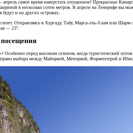
 апрель самое время наверстать упущенное! Прекрасные Канарс
шириной в несколько сотен метров. В апреле на Тенерифе вы мож
будут и на других островах.
гипет. Отправляясь в Хургаду, Табу, Марса-эль-Алам или Шарм-
ная — 23°.
я посещения
 Особенно перед высоким сезоном, когда туристический поток т
ми право выбора между Майоркой, Меноркой, Форментерой и Иби