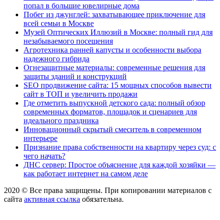
попал в большие ювелирные дома
Побег из джунглей: захватывающее приключение для
всей семьи в Москве
Музей Оптических Иллюзий в Москве: полный гид для
незабываемого посещения
Агротехника ранней капусты и особенности выбора
надежного гибрида
Огнезащитные материалы: современные решения для
защиты зданий и конструкций
SEO продвижение сайта: 15 мощных способов вывести
сайт в ТОП и увеличить продажи
Где отметить выпускной детского сада: полный обзор
современных форматов, площадок и сценариев для
идеального праздника
Инновационный скрытый смеситель в современном
интерьере
Признание права собственности на квартиру через суд: с
чего начать?
ДНС сервер: Простое объяснение для каждой хозяйки —
как работает интернет на самом деле
2020 © Все права защищены. При копировании материалов с
сайта
активная ссылка
обязательна.