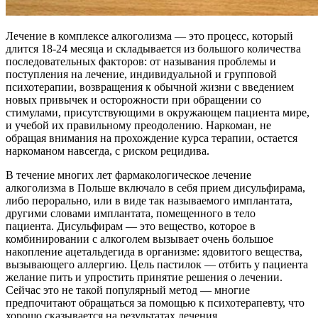
Лечение в комплексе алкоголизма — это процесс, который
длится 18-24 месяца и складывается из большого количества
последовательных факторов: от называния проблемы и
поступления на лечение, индивидуальной и групповой
психотерапии, возвращения к обычной жизни с введением
новых привычек и осторожности при обращении со
стимулами, присутствующими в окружающем пациента мире,
и учебой их правильному преодолению. Наркоман, не
обращая внимания на прохождение курса терапии, остается
наркоманом навсегда, с риском рецидива.
В течение многих лет фармакологическое лечение
алкоголизма в Польше включало в себя прием дисульфирама,
либо перорально, или в виде так называемого имплантата,
другими словами имплантата, помещенного в тело
пациента. Дисульфирам — это вещество, которое в
комбинировании с алкоголем вызывает очень большое
накопление ацетальдегида в организме: ядовитого вещества,
вызывающего аллергию. Цель пастилок — отбить у пациента
желание пить и упростить принятие решения о лечении.
Сейчас это не такой популярный метод — многие
предпочитают обращаться за помощью к психотерапевту, что
хорошо сказывается на результатах лечения.