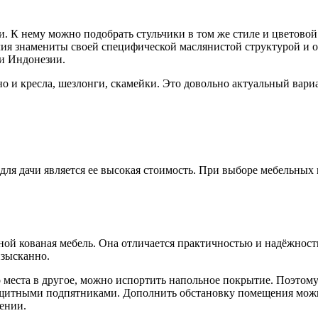
. К нему можно подобрать стульчики в том же стиле и цветовой
делия знамениты своей специфической маслянистой структурой 
и Индонезии.
 но и кресла, шезлонги, скамейки. Это довольно актуальный ва
я дачи является ее высокая стоимость. При выборе мебельных и
ной кованая мебель. Она отличается практичностью и надёжност
изысканно.
 места в другое, можно испортить напольное покрытие. Поэтому
щитными подпятниками. Дополнить обстановку помещения мож
ении.