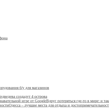
тфона
орудования б/у для магазинов
едведева создадут 4 острова
Вдруг потеряться где-то в мире: и т
Одесса – лучшие места для отдыха и достопримечательнос