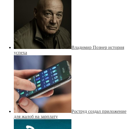
Владимир Познер история
успеха
Роструд создал приложение
для жалоб на зарплату