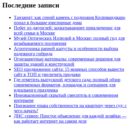
Последние записи
Танзанит: как синий камень с подножия Килиманджаро
попал в большие ювелирные дома
Побег из джунглей: захватывающее приключение для
всей семьи в Москве
Музей Оптических Иллюзий в Москве: полный гид для
незабываемого посещения
Агротехника ранней капусты и особенности выбора
надежного гибрида
Огнезащитные материалы: современные решения для
защиты зданий и конструкций
SEO продвижение сайта: 15 мощных способов вывести
сайт в ТОП и увеличить продажи
Где отметить выпускной детского сада: полный обзор
современных форматов, площадок и сценариев для
идеального праздника
Инновационный скрытый смеситель в современном
интерьере
Признание права собственности на квартиру через суд: с
чего начать?
ДНС сервер: Простое объяснение для каждой хозяйки —
как работает интернет на самом деле