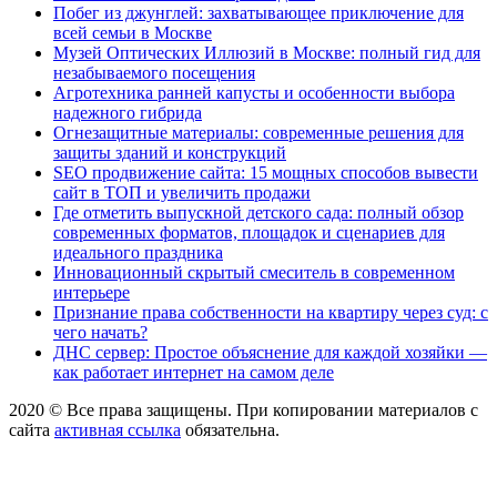
Побег из джунглей: захватывающее приключение для
всей семьи в Москве
Музей Оптических Иллюзий в Москве: полный гид для
незабываемого посещения
Агротехника ранней капусты и особенности выбора
надежного гибрида
Огнезащитные материалы: современные решения для
защиты зданий и конструкций
SEO продвижение сайта: 15 мощных способов вывести
сайт в ТОП и увеличить продажи
Где отметить выпускной детского сада: полный обзор
современных форматов, площадок и сценариев для
идеального праздника
Инновационный скрытый смеситель в современном
интерьере
Признание права собственности на квартиру через суд: с
чего начать?
ДНС сервер: Простое объяснение для каждой хозяйки —
как работает интернет на самом деле
2020 © Все права защищены. При копировании материалов с
сайта
активная ссылка
обязательна.