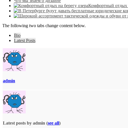
Что мы знаем о дизайне
Комфортный отдых н
The following two tabs change content below.
Bio
Latest Posts
admin
Latest posts by admin
(
see all
)