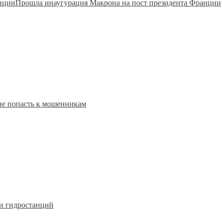
Прошла инаугурация Макрона на пост президента Франции
е попасть к мошенникам
и гидростанций