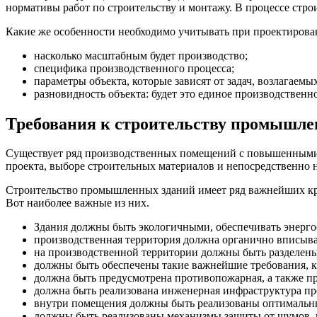
нормативы работ по строительству и монтажу. В процессе стро
Какие же особенности необходимо учитывать при проектиров
насколько масштабным будет производство;
специфика производственного процесса;
параметры объекта, которые зависят от задач, возлагаемых
разновидность объекта: будет это единое производствен
Требования к строительству промышле
Существует ряд производственных помещений с повышенными т
проекта, выборе строительных материалов и непосредственно н
Строительство промышленных зданий имеет ряд важнейших кри
Вот наиболее важные из них.
Здания должны быть экологичными, обеспечивать энерго
производственная территория должна органично вписыват
на производственной территории должны быть разделены
должны быть обеспечены такие важнейшие требования, ка
должна быть предусмотрена противопожарная, а также п
должна быть реализована инженерная инфраструктура п
внутри помещения должны быть реализованы оптимальны
должны быть реализованы механизмы защиты от шумов, в