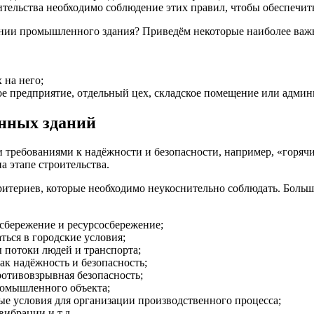
ительства необходимо соблюдение этих правил, чтобы обеспечит
ании промышленного здания? Приведём некоторые наиболее важ
 на него;
ное предприятие, отдельный цех, складское помещение или админ
нных зданий
ребованиями к надёжности и безопасности, например, «горячи
а этапе строительства.
териев, которые необходимо неукоснительно соблюдать. Больши
сбережение и ресурсосбережение;
ься в городские условия;
 потоки людей и транспорта;
к надёжность и безопасность;
ротивовзрывная безопасность;
ромышленного объекта;
е условия для организации производственного процесса;
ибрации и т.д.