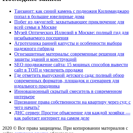
Танзанит: как синий камень с подножия Килиманджаро
попал в большие ювелирные дома
Побег из джунглей: захватывающее приключение для
всей семьи в Москве
Музей Оптических Иллюзий в Москве: полный гид для
незабываемого посещения
Агротехника ранней капусты и особенности выбора
надежного гибрида
Огнезащитные материалы: современные решения для
защиты зданий и конструкций
SEO продвижение сайта: 15 мощных способов вывести
сайт в ТОП и увеличить продажи
Где отметить выпускной детского сада: полный обзор
современных форматов, площадок и сценариев для
идеального праздника
Инновационный скрытый смеситель в современном
интерьере
Признание права собственности на квартиру через суд: с
чего начать?
ДНС сервер: Простое объяснение для каждой хозяйки —
как работает интернет на самом деле
2020 © Все права защищены. При копировании материалов с