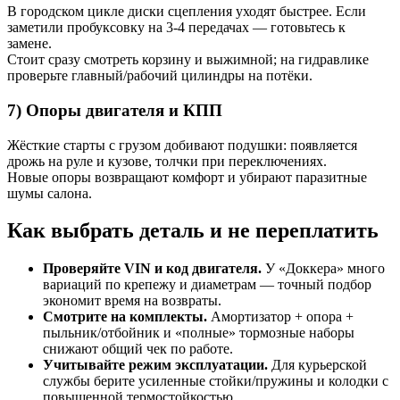
В городском цикле диски сцепления уходят быстрее. Если
заметили пробуксовку на 3-4 передачах — готовьтесь к
замене.
Стоит сразу смотреть корзину и выжимной; на гидравлике
проверьте главный/рабочий цилиндры на потёки.
7) Опоры двигателя и КПП
Жёсткие старты с грузом добивают подушки: появляется
дрожь на руле и кузове, толчки при переключениях.
Новые опоры возвращают комфорт и убирают паразитные
шумы салона.
Как выбрать деталь и не переплатить
Проверяйте VIN и код двигателя.
У «Доккера» много
вариаций по крепежу и диаметрам — точный подбор
экономит время на возвраты.
Смотрите на комплекты.
Амортизатор + опора +
пыльник/отбойник и «полные» тормозные наборы
снижают общий чек по работе.
Учитывайте режим эксплуатации.
Для курьерской
службы берите усиленные стойки/пружины и колодки с
повышенной термостойкостью.