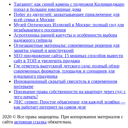
Танзанит: как синий камень с подножия Килиманджаро
попал в большие ювелирные дома
Побег из джунглей: захватывающее приключение для
всей семьи в Москве
Музей Оптических Иллюзий в Москве: полный гид для
незабываемого посещения
Агротехника ранней капусты и особенности выбора
надежного гибрида
Огнезащитные материалы: современные решения для
защиты зданий и конструкций
SEO продвижение сайта: 15 мощных способов вывести
сайт в ТОП и увеличить продажи
Где отметить выпускной детского сада: полный обзор
современных форматов, площадок и сценариев для
идеального праздника
Инновационный скрытый смеситель в современном
интерьере
Признание права собственности на квартиру через суд: с
чего начать?
ДНС сервер: Простое объяснение для каждой хозяйки —
как работает интернет на самом деле
2020 © Все права защищены. При копировании материалов с
сайта
активная ссылка
обязательна.