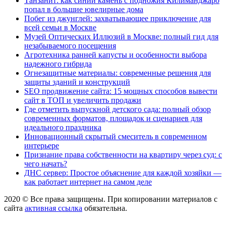
Танзанит: как синий камень с подножия Килиманджаро
попал в большие ювелирные дома
Побег из джунглей: захватывающее приключение для
всей семьи в Москве
Музей Оптических Иллюзий в Москве: полный гид для
незабываемого посещения
Агротехника ранней капусты и особенности выбора
надежного гибрида
Огнезащитные материалы: современные решения для
защиты зданий и конструкций
SEO продвижение сайта: 15 мощных способов вывести
сайт в ТОП и увеличить продажи
Где отметить выпускной детского сада: полный обзор
современных форматов, площадок и сценариев для
идеального праздника
Инновационный скрытый смеситель в современном
интерьере
Признание права собственности на квартиру через суд: с
чего начать?
ДНС сервер: Простое объяснение для каждой хозяйки —
как работает интернет на самом деле
2020 © Все права защищены. При копировании материалов с
сайта
активная ссылка
обязательна.