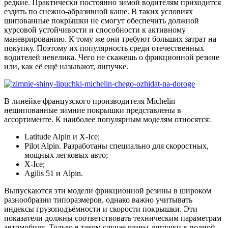
редкие. Практически постоянно зимой водителям приходится
ездить по снежно-абразивной каше. В таких условиях
шипованные покрышки не смогут обеспечить должной
курсовой устойчивости и способности к активному
маневрированию. К тому же они требуют больших затрат на
покупку. Поэтому их популярность среди отечественных
водителей невелика. Чего не скажешь о фрикционной резине
или, как её ещё называют, липучке.
В линейке французского производителя Michelin
нешипованные зимние покрышки представлены в
ассортименте. К наиболее популярным моделям относятся:
Latitude Alpin и X-Ice;
Pilot Alpin. Разработаны специально для скоростных,
мощных легковых авто;
X-Ice;
Agilis 51 и Alpin.
Выпускаются эти модели фрикционной резины в широком
разнообразии типоразмеров, однако важно учитывать
индексы грузоподъёмности и скорости покрышки. Эти
показатели должны соответствовать техническим параметрам
автомобиля. Только в таком случае шины-липучки в полной